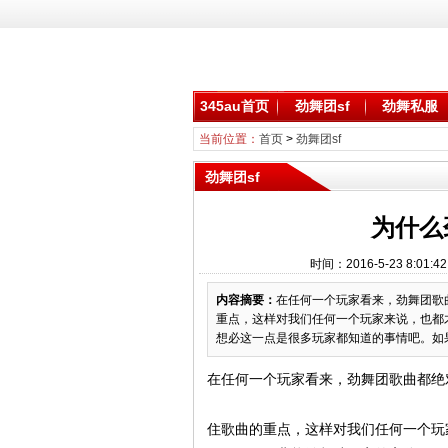
345au首页
劲舞团sf
劲舞私服
当前位置：
首页
>
劲舞团sf
劲舞团sf
为什么
时间：2016-5-23 8:01
内容摘要：
在任何一个玩家看来，劲舞团歌
重点，这样对我们任何一个玩家来说，也都
想必这一点是很多玩家都知道的事情吧。如果
在任何一个玩家看来，劲舞团歌曲都绝
住歌曲的重点，这样对我们任何一个玩