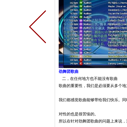
劲舞团歌曲
二，在任何地方也不能没有歌曲
歌曲的重要性，我们是必须要从多个地
我们都感觉歌曲能够带给我们快乐。同
对性的也是很苦恼的。
所以在针对劲舞团歌曲的问题上来说，