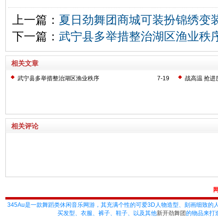
上一篇：
夏日劲舞团商城可装扮锦绣变
下一篇：
武宁县多举措整治湖区渔业秩
相关文章
武宁县多举措整治湖区渔业秩序
7-19
战高温 抢进
相关评论
345Au
是一款舞蹈类休闲音乐网游，其充满个性的可爱3D人物造型、刻画细致的
买发型、衣服、裤子、鞋子、以及其他
新开劲舞团
的物品来打