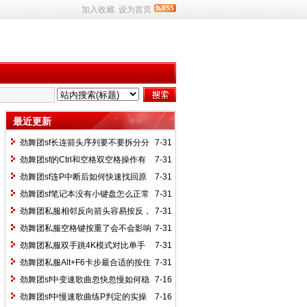
加入收藏
设为首页
最近更新
劲舞团sf长连箭头序列要不要拆分分
7-31
段按键？
劲舞团sf的Ctrl和空格双空格操作有
7-31
什么用处？
劲舞团sf连P中断后如何快速找回原
7-31
本的P点节奏？
劲舞团sf笔记本没有小键盘怎么正常
7-31
游玩8K模式？
劲舞团私服相邻反向箭头容易按反，
7-31
有什么小技巧？
劲舞团私服空格键按重了会不会影响
7-31
判定结果？
劲舞团私服双手跳4K模式对比单手
7-31
跳有哪些操作优势？
劲舞团私服Alt+F6卡步最合适的按住
7-31
释放时机是什么？
劲舞团sf中变速歌曲忽快忽慢如何稳
7-16
定按键节奏？
劲舞团sf中慢速歌曲练P判定的实操
7-16