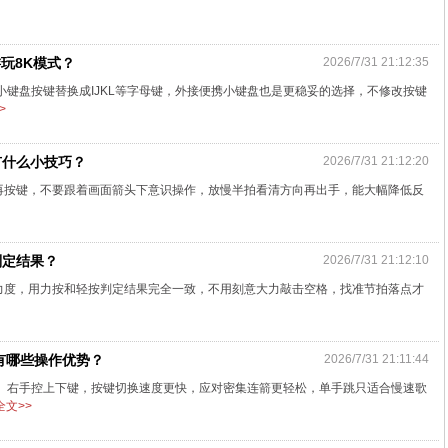
玩8K模式？
2026/7/31 21:12:35
小键盘按键替换成IJKL等字母键，外接便携小键盘也是更稳妥的选择，不修改按键
>
有什么小技巧？
2026/7/31 21:12:20
再按键，不要跟着画面箭头下意识操作，放慢半拍看清方向再出手，能大幅降低反
判定结果？
2026/7/31 21:12:10
力度，用力按和轻按判定结果完全一致，不用刻意大力敲击空格，找准节拍落点才
有哪些操作优势？
2026/7/31 21:11:44
键、右手控上下键，按键切换速度更快，应对密集连箭更轻松，单手跳只适合慢速歌
全文>>