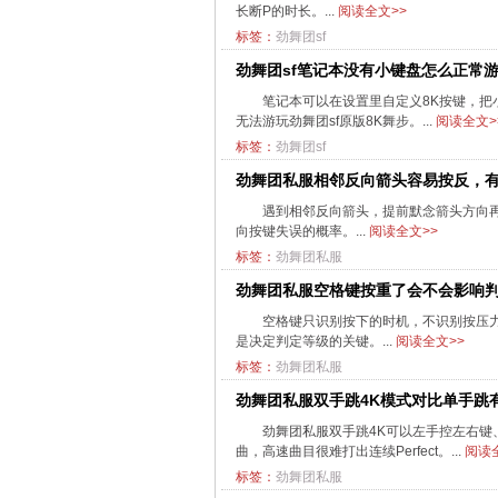
长断P的时长。...
阅读全文>>
标签：
劲舞团sf
劲舞团sf笔记本没有小键盘怎么正常游
笔记本可以在设置里自定义8K按键，把
无法游玩劲舞团sf原版8K舞步。...
阅读全文>
标签：
劲舞团sf
劲舞团私服相邻反向箭头容易按反，
遇到相邻反向箭头，提前默念箭头方向
向按键失误的概率。...
阅读全文>>
标签：
劲舞团私服
劲舞团私服空格键按重了会不会影响
空格键只识别按下的时机，不识别按压
是决定判定等级的关键。...
阅读全文>>
标签：
劲舞团私服
劲舞团私服双手跳4K模式对比单手跳
劲舞团私服双手跳4K可以左手控左右
曲，高速曲目很难打出连续Perfect。...
阅读
标签：
劲舞团私服