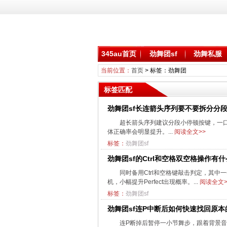
345au首页
劲舞团sf
劲舞私服
当前位置：
首页
> 标签：劲舞团
标签匹配
劲舞团sf长连箭头序列要不要拆分分
超长箭头序列建议分段小停顿按键，一
体正确率会明显提升。...
阅读全文>>
标签：
劲舞团sf
劲舞团sf的Ctrl和空格双空格操作有
同时备用Ctrl和空格键敲击判定，其
机，小幅提升Perfect出现概率。...
阅读全文>
标签：
劲舞团sf
劲舞团sf连P中断后如何快速找回原本
连P断掉后暂停一小节舞步，跟着背景