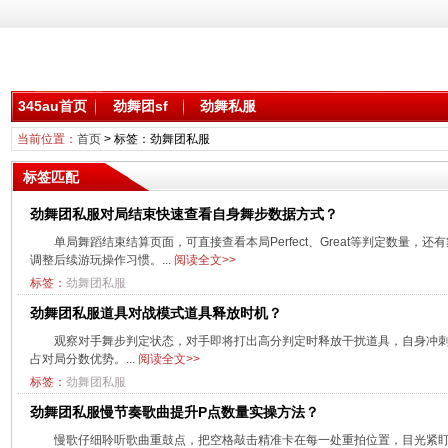
345au首页
劲舞团sf
劲舞私服
当前位置：
首页
> 标签：劲舞团私服
标签匹配
劲舞团私服对局结束快速查看自身舞步数据方式？
单局舞蹈结束结算页面，可直接查看本局Perfect、Great等判定数量
调整后续游玩操作习惯。...
阅读全文>>
标签：
劲舞团私服
劲舞团私服道具对战模式道具释放时机？
观察对手舞步判定状态，对手即将打出高分判定时释放干扰道具，自身冲
占对局分数优势。...
阅读全文>>
标签：
劲舞团私服
劲舞团私服慢节奏歌曲提升P点数量实操方法？
慢歌仔细聆听歌曲重鼓点，把空格敲击精准卡在每一处重拍位置，目光紧