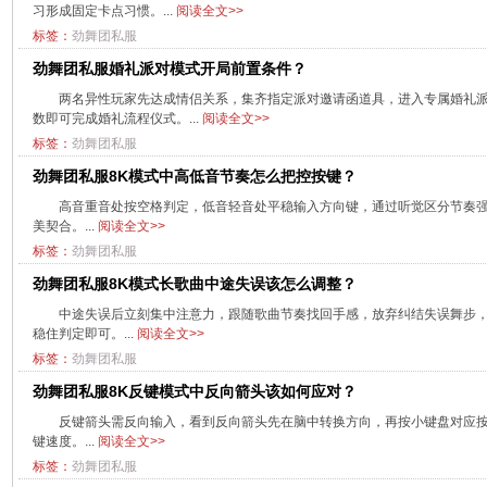
习形成固定卡点习惯。...
阅读全文>>
标签：
劲舞团私服
劲舞团私服婚礼派对模式开局前置条件？
两名异性玩家先达成情侣关系，集齐指定派对邀请函道具，进入专属婚礼
数即可完成婚礼流程仪式。...
阅读全文>>
标签：
劲舞团私服
劲舞团私服8K模式中高低音节奏怎么把控按键？
高音重音处按空格判定，低音轻音处平稳输入方向键，通过听觉区分节奏
美契合。...
阅读全文>>
标签：
劲舞团私服
劲舞团私服8K模式长歌曲中途失误该怎么调整？
中途失误后立刻集中注意力，跟随歌曲节奏找回手感，放弃纠结失误舞步
稳住判定即可。...
阅读全文>>
标签：
劲舞团私服
劲舞团私服8K反键模式中反向箭头该如何应对？
反键箭头需反向输入，看到反向箭头先在脑中转换方向，再按小键盘对应
键速度。...
阅读全文>>
标签：
劲舞团私服