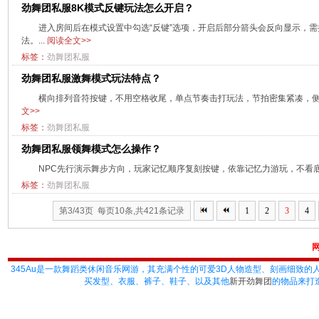
劲舞团私服8K模式反键玩法怎么开启？
进入房间后在模式设置中勾选“反键”选项，开启后部分箭头会反向显示，需
法。...
阅读全文>>
标签：
劲舞团私服
劲舞团私服激舞模式玩法特点？
横向排列音符按键，不用空格收尾，单点节奏击打玩法，节拍密集紧凑，侧重
文>>
标签：
劲舞团私服
劲舞团私服领舞模式怎么操作？
NPC先行演示舞步方向，玩家记忆顺序复刻按键，依靠记忆力游玩，不看底
标签：
劲舞团私服
第3/43页 每页10条,共421条记录
1
2
3
4
345Au
是一款舞蹈类休闲音乐网游，其充满个性的可爱3D人物造型、刻画细致的
买发型、衣服、裤子、鞋子、以及其他
新开劲舞团
的物品来打