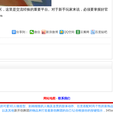
社区，这里是交流经验的重要平台。对于新手玩家来说，必须要掌握好官
m
分享到：
微信
新浪微博
QQ空间
豆瓣网
百度贴吧
网站地图
-
联系我们
的可爱3D人物造型、刻画细致的人物及连贯的肢体动作、任意搭配时尚个性的装饰
、以及其他
新开劲舞团
的物品来打造最新劲舞团
的自己!让你根据你的按键指示，
345