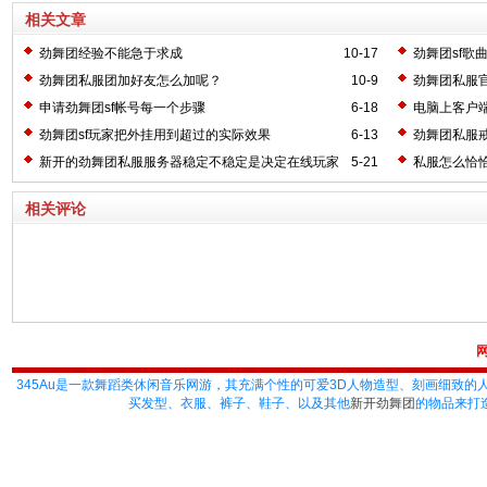
相关文章
劲舞团经验不能急于求成
10-17
劲舞团sf歌
劲舞团私服团加好友怎么加呢？
10-9
劲舞团私服官
申请劲舞团sf帐号每一个步骤
6-18
电脑上客户
劲舞团sf玩家把外挂用到超过的实际效果
6-13
劲舞团私服
新开的劲舞团私服服务器稳定不稳定是决定在线玩家
5-21
私服怎么恰
数量的关键
吗?等级可以
相关评论
345Au
是一款舞蹈类休闲音乐网游，其充满个性的可爱3D人物造型、刻画细致的
买发型、衣服、裤子、鞋子、以及其他
新开劲舞团
的物品来打