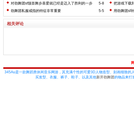
吗?等级可以提升吗?
对劲舞团sf颔首舞步喜爱就已经是迈入了胜利的一步
5-8
把游戏下载
劲舞团私服戒指的特征非常重要
5-5
用劲舞团sf
相关评论
345Au
是一款舞蹈类休闲音乐网游，其充满个性的可爱3D人物造型、刻画细致的
买发型、衣服、裤子、鞋子、以及其他
新开劲舞团
的物品来打