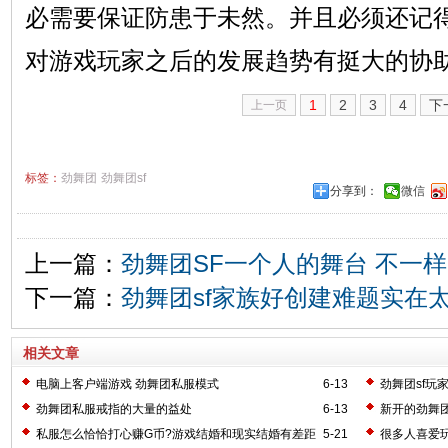
必需要保证防患于未然。并且必须还记
对游戏玩家之后的发展趋势有挺大的协
1
2
3
4
下
上一页
标签：
劲舞团
劲舞团sf
分享到：
微信
上一篇：
劲舞团SF一个人的舞台 不一
下一篇：
劲舞团sf家族好创建难题实在
相关文章
电脑上客户端游戏 劲舞团私服模式
6-13
劲舞团sf玩
劲舞团私服戒指的大量的益处
6-13
新开的劲舞
数量的关键
私服怎么恰恰打心赚G币?游戏结婚和现实结婚有差距
5-21
很多人喜爱