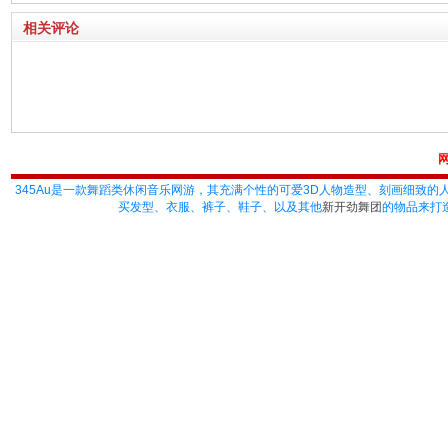
相关评论
345Au
是一款舞蹈类休闲音乐网游，其充满个性的可爱3D人物造型、刻画细致的
买发型、衣服、裤子、鞋子、以及其他
新开劲舞团
的物品来打