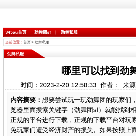
345au首页
劲舞团sf
劲舞私服
当前位置：
首页
>
劲舞私服
劲舞私服
哪里可以找到劲舞
时间：2023-2-20 12:58:33 作者： 
内容摘要：
想要尝试玩一玩劲舞团的玩家们
览器里面搜索关键字（劲舞团sf）就能找到
正规的平台进行下载，正规的下载平台对玩
免玩家们遭受经济财产的损失。如果按照上