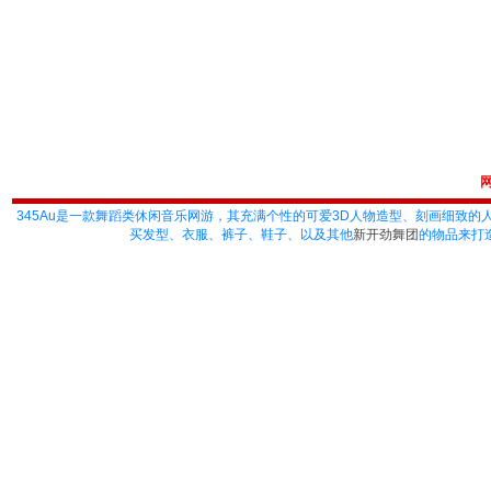
345Au
是一款舞蹈类休闲音乐网游，其充满个性的可爱3D人物造型、刻画细致的
买发型、衣服、裤子、鞋子、以及其他
新开劲舞团
的物品来打