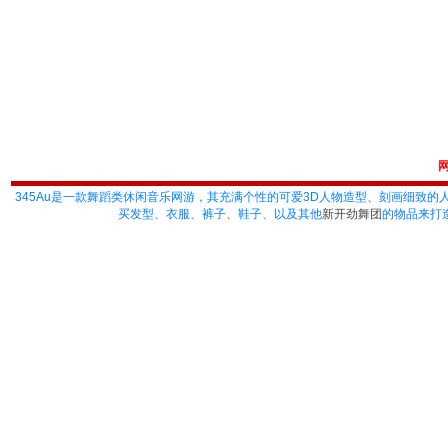
345Au
是一款舞蹈类休闲音乐网游，其充满个性的可爱3D人物造型、刻画细致的
买发型、衣服、裤子、鞋子、以及其他
新开劲舞团
的物品来打