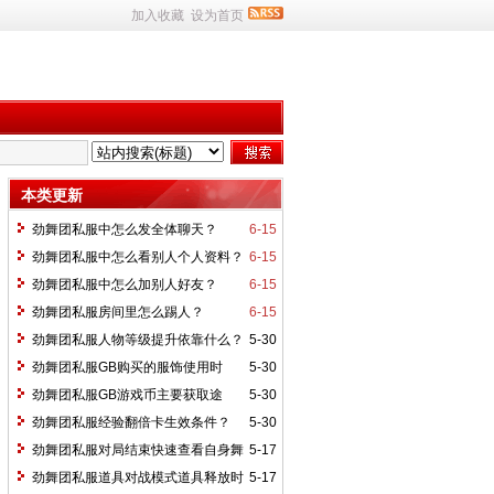
加入收藏
设为首页
本类更新
劲舞团私服中怎么发全体聊天？
6-15
劲舞团私服中怎么看别人个人资料？
6-15
劲舞团私服中怎么加别人好友？
6-15
劲舞团私服房间里怎么踢人？
6-15
劲舞团私服人物等级提升依靠什么？
5-30
劲舞团私服GB购买的服饰使用时
5-30
限？
劲舞团私服GB游戏币主要获取途
5-30
径？
劲舞团私服经验翻倍卡生效条件？
5-30
劲舞团私服对局结束快速查看自身舞
5-17
步数据方式？
劲舞团私服道具对战模式道具释放时
5-17