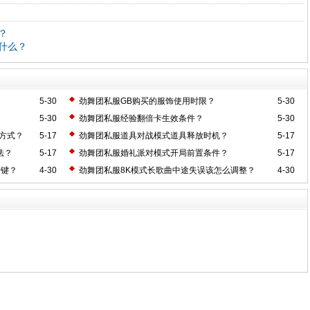
？
什么？
5-30
劲舞团私服GB购买的服饰使用时限？
5-30
5-30
劲舞团私服经验翻倍卡生效条件？
5-30
方式？
5-17
劲舞团私服道具对战模式道具释放时机？
5-17
法？
5-17
劲舞团私服婚礼派对模式开局前置条件？
5-17
按键？
4-30
劲舞团私服8K模式长歌曲中途失误该怎么调整？
4-30