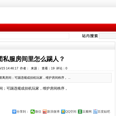
团私服房间里怎么踢人？
6/15 14:46:17 作者： 来源： 查看：
19
评论：
0
离房间；可踢违规或挂机玩家，维护房间秩序 。...
间；可踢违规或挂机玩家，维护房间秩序 。
分享到：
微信
新浪微博
QQ空间
豆瓣网
百度贴吧