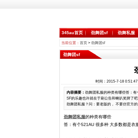
345au首页
劲舞团sf
劲舞私服
当前位置：
首页
>
劲舞团sf
劲舞团sf
时间：2015-7-18 0:51
内容摘要：
劲舞团私服的种类有哪些答：有个
SF的乐趣也许就在于刷公告和喇叭奖牌了吧 因
劲舞团私服？问：要老版的， 不要仿官方的，
劲舞团私服
的种类有哪些
答：有个521AU 很多种 大多数都是