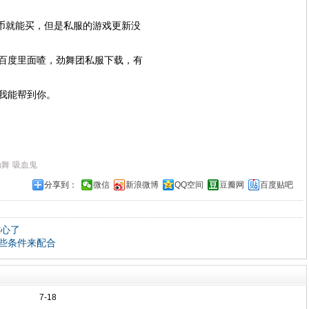
币就能买，但是私服的游戏更新没
百度里面喳，劲舞团私服下载，有
我能帮到你。
劲舞
吸血鬼
分享到：
微信
新浪微博
QQ空间
豆瓣网
百度贴吧
伤心了
些条件来配合
7-18