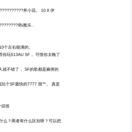
???????????丼小花。 10 8 伊
????????韩ι雅乐...
10个左右能满的。
玩513AU SF， 可惜你太晚了
满人就不错了， SF的歌都是麻痹的
玩个SF最快的7777 我艹。 真是
2个回答
什么？两者有什么区别呀？可以把