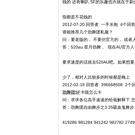
钱的 还有喇叭 SF的乐趣也许就在于
指都是不花钱的
2012-07-20 回答者: 一手水炮 4个回
谁能推荐几个劲舞团私服？
问：要老版的， 不要仿官方的， 或者
答：520au 星月劲舞 、 现在AU
要求速度的话就去520AU吧。如果想
少了，相对人比较多的时候都是晚上
2012-02-18 回答者: 396668508 2个
劲舞团SF
卡级怎么卡
问：求求各位高手速速的给莪解释下 怎
答：劲舞团自由舞步之3.25吸血鬼舞步 L6: 4
419286 981284 941242 982782 274