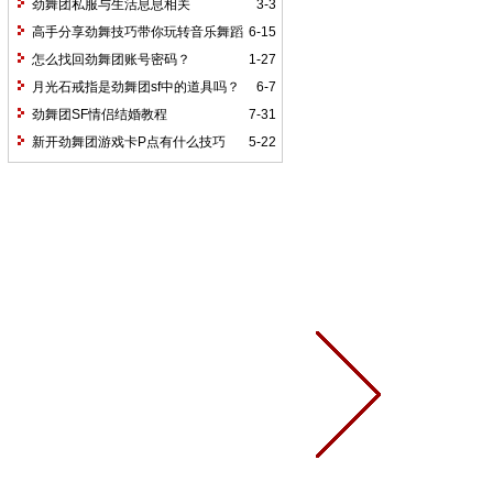
劲舞团私服与生活息息相关
3-3
高手分享劲舞技巧带你玩转音乐舞蹈
6-15
游戏
怎么找回劲舞团账号密码？
1-27
月光石戒指是劲舞团sf中的道具吗？
6-7
劲舞团SF情侣结婚教程
7-31
新开劲舞团游戏卡P点有什么技巧
5-22
吗？