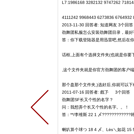
L7:1986168 3282132 9747262 7181
4111242 9968443 6273836 6764932 L
2013-11-30 回答者: 知道网友 3个回答
劲舞团私服怎么安装劲舞团目录，最好
答：你下载登陆器是用迅雷吧,然后在你
话框,上面有个选择文件夹(也就是你
,这个文件夹就是你官方劲舞团的客户端
那个盘那个文件夹,)选好后,你就可以下载
2011-07-16 回答者: 戲孒ゝ 3个回答
劲舞团SF长又个性的名字？
问：我想弄个长又个性的名字。。！
答：**/李维斯 22 1 〆????????????
喇叭算个球つ 18 4 〆、Lès＼如花 15 5 