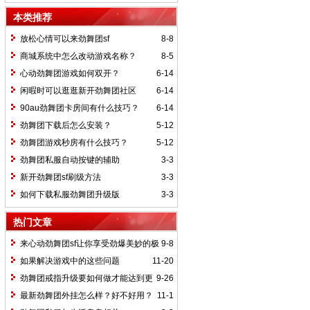
本类推荐
放松心情可以来劲舞团sf
8-8
商城系统中怎么改动游戏名称？
8-5
心动劲舞团游戏如何双开？
6-14
闲暇时可以逛逛新开劲舞团社区
6-14
90au劲舞团卡房间有什么技巧？
6-14
劲舞团下载后怎么安装？
5-12
劲舞团游戏秒房有什么技巧？
5-12
劲舞团私服自动按键的辅助
3-3
新开劲舞团sf刷级方法
3-3
如何下载私服劲舞团升级版
3-3
热门文章
来心动劲舞团sf让你享受劲爆美妙的极
9-8
致体验
如果解决游戏中的这些问题
11-20
劲舞团戒指升级要如何做才能达到更
9-26
好的效果
最新劲舞团外挂怎么样？好不好用？
11-1