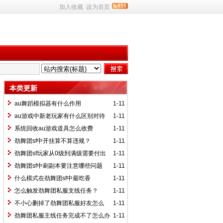
加入收藏
设为首页
本类更新
au舞蹈模拟器有什么作用
1-11
au游戏中新老玩家有什么区别对待
1-11
系统回收au游戏道具怎么收费
1-11
劲舞团sf中开挂算不算违规？
1-11
劲舞团sf玩家从0级到满级需要付出
1-11
多少时间
劲舞团sf中刷副本要注意哪些问题
1-11
什么模式在劲舞团sf中最吃香
1-11
怎么触发劲舞团私服支线任务？
1-11
不小心删掉了劲舞团私服好友怎么
1-11
办？
劲舞团私服主线任务完成不了怎么办
1-11