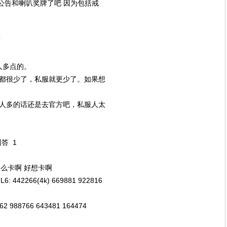
刷公告和喇叭奖牌了吧 因为包括戒
答
人多点的。
官方人都很少了，私服就更少了。如果想
要人多的话还是去官方吧，私服人太
回答 1
么卡啊 好想卡啊
42266(4k) 669881 922816
962 988766 643481 164474